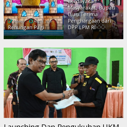
Berdayakan
Masyarakat, Bupati
Dian Terima
Penghargaan dari
Redaksi
Aug 08, 2026
Renungan Pagi
DPP LPM RI
Launching Dan Pengukuhan UKM