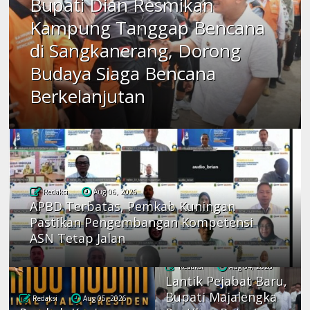
Bupati Dian Resmikan
Kampung Tanggap Bencana
di Sangkanerang, Dorong
Budaya Siaga Bencana
Berkelanjutan
Redaksi
Aug 06, 2026
APBD Terbatas, Pemkab Kuningan
Pastikan Pengembangan Kompetensi
ASN Tetap Jalan
Redaksi
Aug 04, 2026
Lantik Pejabat Baru,
Bupati Majalengka
Redaksi
Aug 05, 2026