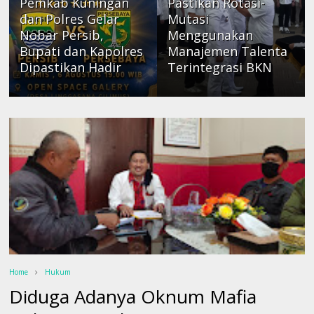
Pemkab Kuningan
Pastikan Rotasi-
dan Polres Gelar
Mutasi
Nobar Persib,
Menggunakan
Bupati dan Kapolres
Manajemen Talenta
Dipastikan Hadir
Terintegrasi BKN
Home
Hukum
Diduga Adanya Oknum Mafia