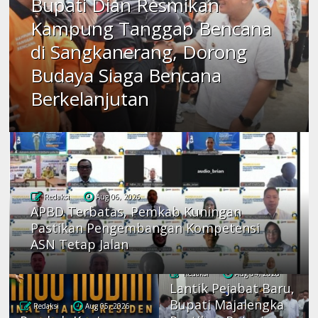
Bupati Dian Resmikan
Kampung Tanggap Bencana
di Sangkanerang, Dorong
Budaya Siaga Bencana
Berkelanjutan
Redaksi
Aug 06, 2026
APBD Terbatas, Pemkab Kuningan
Pastikan Pengembangan Kompetensi
ASN Tetap Jalan
Redaksi
Aug 04, 2026
Lantik Pejabat Baru,
Bupati Majalengka
Redaksi
Aug 05, 2026