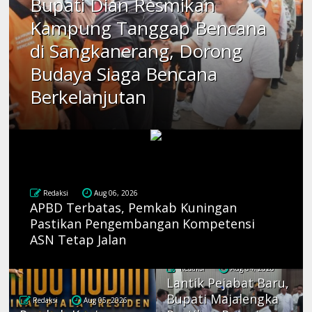
Bupati Dian Resmikan
Kampung Tanggap Bencana
di Sangkanerang, Dorong
Budaya Siaga Bencana
Berkelanjutan
Redaksi
Aug 06, 2026
APBD Terbatas, Pemkab Kuningan
Pastikan Pengembangan Kompetensi
ASN Tetap Jalan
Redaksi
Aug 04, 2026
Lantik Pejabat Baru,
Bupati Majalengka
Redaksi
Aug 05, 2026