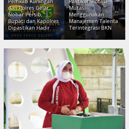
Pemkab Kuningan
Pastikan Rotasi-
dan Polres Gelar
Mutasi
Nobar Persib,
Menggunakan
Bupati dan Kapolres
Manajemen Talenta
Dipastikan Hadir
Terintegrasi BKN