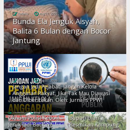
Redaksi
Aug 07, 2026
Bunda Ela Jenguk Aisyah,
Balita 6 Bulan dengan Bocor
Jantung
Redaksi
Aug 07, 2026
Jangan Jadi Pejabat, Jangan Kelola
Anggaran Rakyat, Jika Tak Mau Diawasi
dan Diberitakan. Oleh: Jurnalis PPWI
Redaksi
Aug 07, 2026
Redaksi
Aug 06, 2026
Oknum Polisi Kebon
Bupati Dian
Jeruk Jadi Backing
Resmikan Kampung