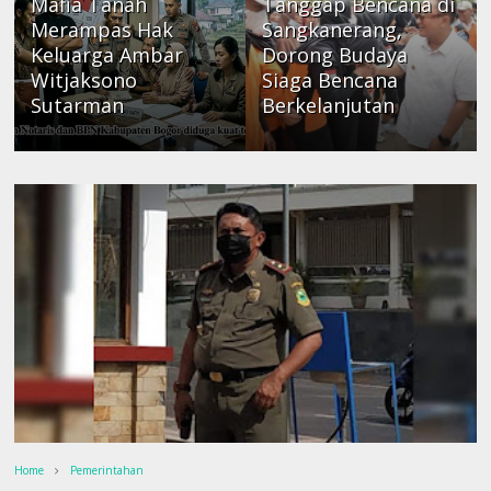
Mafia Tanah
Tanggap Bencana di
Merampas Hak
Sangkanerang,
Keluarga Ambar
Dorong Budaya
Witjaksono
Siaga Bencana
Sutarman
Berkelanjutan
Home
Pemerintahan