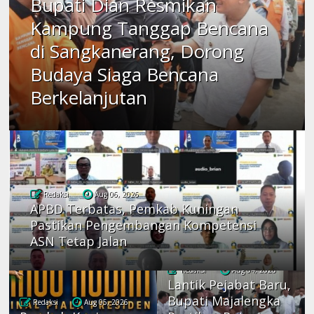
Bupati Dian Resmikan
Kampung Tanggap Bencana
di Sangkanerang, Dorong
Budaya Siaga Bencana
Berkelanjutan
Redaksi
Aug 06, 2026
APBD Terbatas, Pemkab Kuningan
Pastikan Pengembangan Kompetensi
ASN Tetap Jalan
Redaksi
Aug 04, 2026
Lantik Pejabat Baru,
Bupati Majalengka
Redaksi
Aug 05, 2026