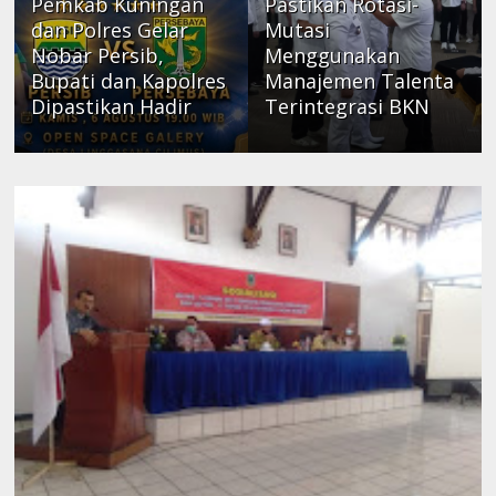
Pemkab Kuningan
Pastikan Rotasi-
dan Polres Gelar
Mutasi
Nobar Persib,
Menggunakan
Bupati dan Kapolres
Manajemen Talenta
Dipastikan Hadir
Terintegrasi BKN