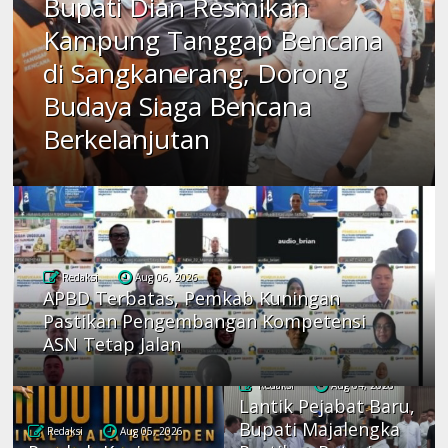
Bupati Dian Resmikan
Kampung Tanggap Bencana
di Sangkanerang, Dorong
Budaya Siaga Bencana
Berkelanjutan
Redaksi
Aug 06, 2026
APBD Terbatas, Pemkab Kuningan
Pastikan Pengembangan Kompetensi
ASN Tetap Jalan
Redaksi
Aug 04, 2026
Lantik Pejabat Baru,
Bupati Majalengka
Redaksi
Aug 05, 2026