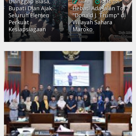
Dianggap Biasa,
Redaksi
Aug 03, 2026
Bupati Dian Ajak
Hebat! Ada Jalan Tol
Seluruh Elemen
"Donald J. Trump" di
Perkuat
Wilayah Sahara
Kesiapsiagaan
Maroko