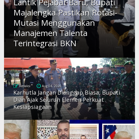
Lantik Pejabat Baru, Bupati
Majalengka Pastikan Rotasi-
Mutasi Menggunakan
Manajemen Talenta
Terintegrasi BKN
Redaksi
Aug 04, 2026
Karhutla Jangan Dianggap Biasa, Bupati
Dian Ajak Seluruh Elemen Perkuat
Kesiapsiagaan