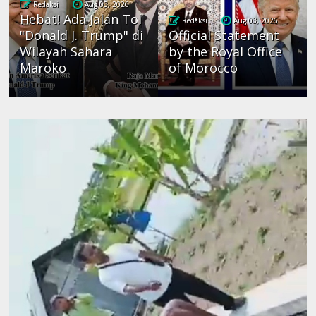
Redaksi
Aug 03, 2026
Hebat! Ada Jalan Tol
Redaksi
Aug 03, 2026
"Donald J. Trump" di
Official Statement
Wilayah Sahara
by the Royal Office
Maroko
of Morocco