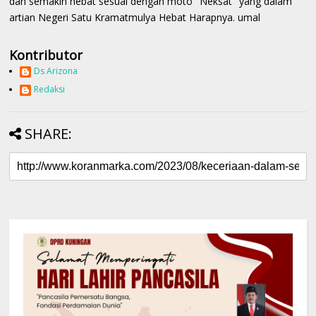
dan semakin hebat sesuai dengan moto "Neksat" yang dalam
artian Negeri Satu Kramatmulya Hebat Harapnya. umal
Kontributor
Ds Arizona
Redaksi
SHARE: