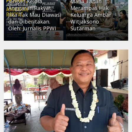
Jangan Kelola
Mafia Tanah
Anggaran Rakyat,
Merampas Hak
Jika Tak Mau Diawasi
Keluarga Ambar
dan Diberitakan.
Witjaksono
Oleh: Jurnalis PPWI
Sutarman