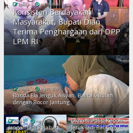
Redaksi
Aug 07, 2026
Konsisten Berdayakan
Masyarakat, Bupati Dian
Terima Penghargaan dari DPP
LPM RI
Redaksi
Aug 07, 2026
Bunda Ela Jenguk Aisyah, Balita 6 Bulan
dengan Bocor Jantung
Redaksi
Aug 07, 2026
Oknum Polisi Kebon
Redaksi
Aug 07, 2026
Jangan Jadi Pejabat,
Jeruk Jadi Backing