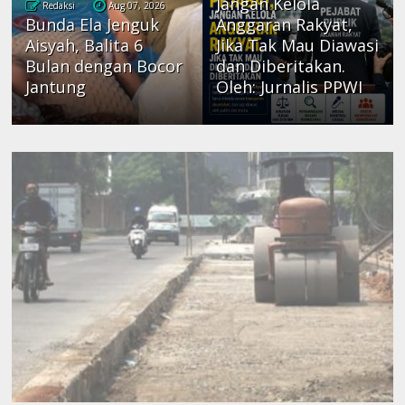
Jangan Kelola
Redaksi
Aug 07, 2026
Bunda Ela Jenguk
Anggaran Rakyat,
Aisyah, Balita 6
Jika Tak Mau Diawasi
Bulan dengan Bocor
dan Diberitakan.
Jantung
Oleh: Jurnalis PPWI