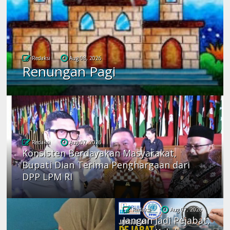
Redaksi
Aug 08, 2026
Renungan Pagi
Redaksi
Aug 07, 2026
Konsisten Berdayakan Masyarakat,
Bupati Dian Terima Penghargaan dari
DPP LPM RI
Redaksi
Aug 07, 2026
Jangan Jadi Pejabat,