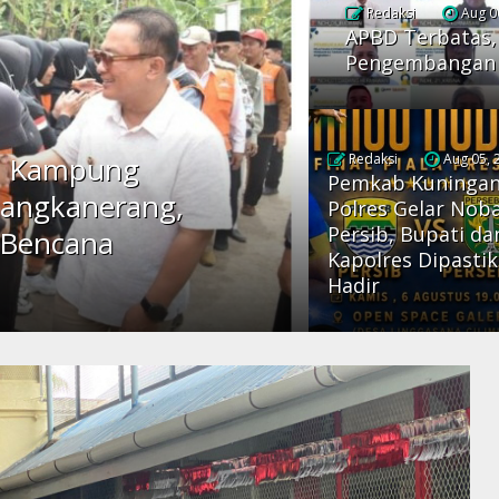
Redaksi
Aug 0
APBD Terbatas,
Pengembangan 
n Kampung
Redaksi
Aug 05, 
Pemkab Kuningan
Sangkanerang,
Polres Gelar Nob
Persib, Bupati da
 Bencana
Kapolres Dipasti
Hadir