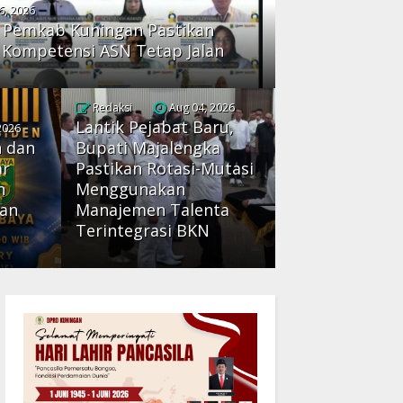
6, 2026
 Pemkab Kuningan Pastikan
Kompetensi ASN Tetap Jalan
Redaksi
Aug 04, 2026
Lantik Pejabat Baru,
2026
 dan
Bupati Majalengka
ar
Pastikan Rotasi-Mutasi
n
Menggunakan
kan
Manajemen Talenta
Terintegrasi BKN