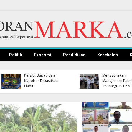
Politik
Ekonomi
Pendidikan
Kesehatan
S
Hebat! Ada Jalan Tol
Official Statement by t
"Donald J. Trump" di
Royal Office of Morocc
Wilayah Sahara Maroko