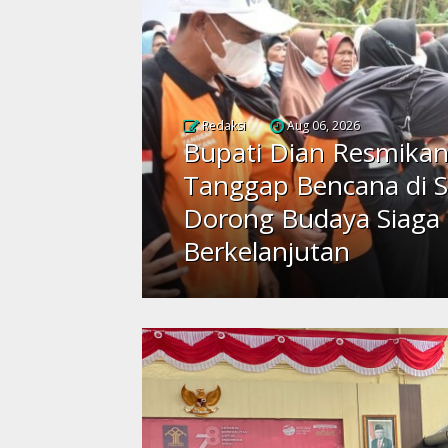
Redaksi
Aug 06, 2026
Bupati Dian Resmika
Tanggap Bencana di 
Dorong Budaya Siaga
Berkelanjutan