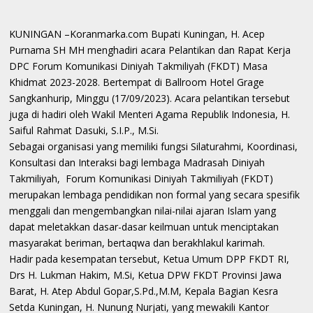
KUNINGAN –Koranmarka.com Bupati Kuningan, H. Acep
Purnama SH MH menghadiri acara Pelantikan dan Rapat Kerja
DPC Forum Komunikasi Diniyah Takmiliyah (FKDT) Masa
Khidmat 2023-2028. Bertempat di Ballroom Hotel Grage
Sangkanhurip, Minggu (17/09/2023). Acara pelantikan tersebut
juga di hadiri oleh Wakil Menteri Agama Republik Indonesia, H.
Saiful Rahmat Dasuki, S.I.P., M.Si.
Sebagai organisasi yang memiliki fungsi Silaturahmi, Koordinasi,
Konsultasi dan Interaksi bagi lembaga Madrasah Diniyah
Takmiliyah, Forum Komunikasi Diniyah Takmiliyah (FKDT)
merupakan lembaga pendidikan non formal yang secara spesifik
menggali dan mengembangkan nilai-nilai ajaran Islam yang
dapat meletakkan dasar-dasar keilmuan untuk menciptakan
masyarakat beriman, bertaqwa dan berakhlakul karimah.
Hadir pada kesempatan tersebut, Ketua Umum DPP FKDT RI,
Drs H. Lukman Hakim, M.Si, Ketua DPW FKDT Provinsi Jawa
Barat, H. Atep Abdul Gopar,S.Pd.,M.M, Kepala Bagian Kesra
Setda Kuningan, H. Nunung Nurjati, yang mewakili Kantor