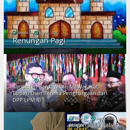
Redaksi
Aug 08, 2026
Renungan Pagi
Redaksi
Aug 07, 2026
Konsisten Berdayakan Masyarakat,
Bupati Dian Terima Penghargaan dari
DPP LPM RI
Redaksi
Aug 07, 2026
Jangan Jadi Pejabat,