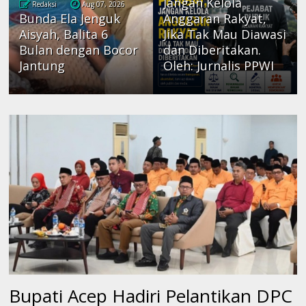
Jangan Kelola
Redaksi
Aug 07, 2026
Bunda Ela Jenguk
Anggaran Rakyat,
Aisyah, Balita 6
Jika Tak Mau Diawasi
Bulan dengan Bocor
dan Diberitakan.
Jantung
Oleh: Jurnalis PPWI
Bupati Acep Hadiri Pelantikan DPC