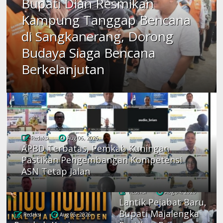
Bupati Dian Resmikan
Kampung Tanggap Bencana
di Sangkanerang, Dorong
Budaya Siaga Bencana
Berkelanjutan
Redaksi
Aug 06, 2026
APBD Terbatas, Pemkab Kuningan
Pastikan Pengembangan Kompetensi
ASN Tetap Jalan
Redaksi
Aug 04, 2026
Lantik Pejabat Baru,
Bupati Majalengka
Redaksi
Aug 05, 2026