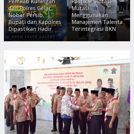
Pemkab Kuningan
Pastikan Rotasi-
dan Polres Gelar
Mutasi
Nobar Persib,
Menggunakan
Bupati dan Kapolres
Manajemen Talenta
Dipastikan Hadir
Terintegrasi BKN