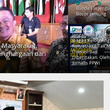
Redaksi
Aug 0
Bunda Ela Jengu
Bocor Jantung
Redaksi
Aug 07, 
Jangan Jadi Pejaba
Jangan Kelola An
 Masyarakat,
Rakyat, Jika Tak 
Diawasi dan
enghargaan dari
Diberitakan. Oleh
Jurnalis PPWI