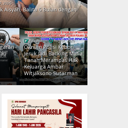
7, 2026
k Aisyah, Balita 6 Bulan dengan
2026
t,
Redaksi
Aug 07, 2026
ggaran
Oknum Polisi Kebon
Mau
Jeruk Jadi Backing Mafia
Tanah Merampas Hak
:
Keluarga Ambar
Witjaksono Sutarman