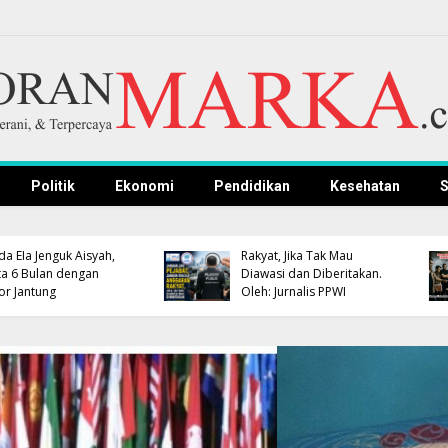
Politik
Ekonomi
Pendidikan
Kesehatan
S
APBD Terbatas, Pemkab
Pemkab Kuningan dan
Kuningan Pastikan
Polres Gelar Nobar
Pengembangan
Persib, Bupati dan
Kompetensi ASN Tetap
Kapolres Dipastikan
Jalan
Hadir