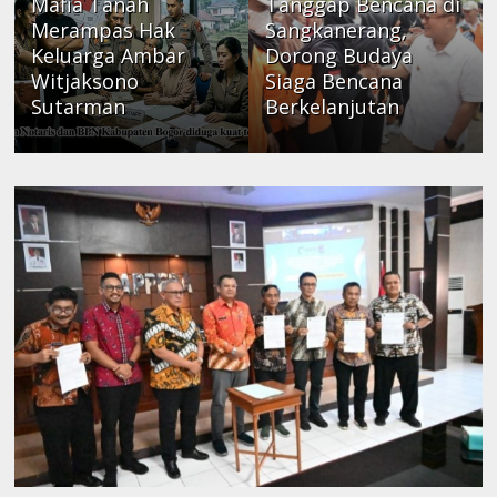
Mafia Tanah
Tanggap Bencana di
Merampas Hak
Sangkanerang,
Keluarga Ambar
Dorong Budaya
Witjaksono
Siaga Bencana
Sutarman
Berkelanjutan