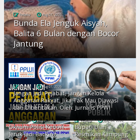
Redaksi
Aug 07, 2026
Bunda Ela Jenguk Aisyah,
Balita 6 Bulan dengan Bocor
Jantung
Redaksi
Aug 07, 2026
Jangan Jadi Pejabat, Jangan Kelola
Anggaran Rakyat, Jika Tak Mau Diawasi
dan Diberitakan. Oleh: Jurnalis PPWI
Redaksi
Aug 07, 2026
Redaksi
Aug 06, 2026
Oknum Polisi Kebon
Bupati Dian
Jeruk Jadi Backing
Resmikan Kampung