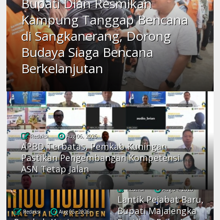
Bupati Dian Resmikan
Kampung Tanggap Bencana
di Sangkanerang, Dorong
Budaya Siaga Bencana
Berkelanjutan
Redaksi
Aug 06, 2026
APBD Terbatas, Pemkab Kuningan
Pastikan Pengembangan Kompetensi
ASN Tetap Jalan
Redaksi
Aug 04, 2026
Lantik Pejabat Baru,
Bupati Majalengka
Redaksi
Aug 05, 2026