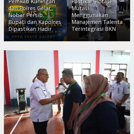
Pemkab Kuningan
Pastikan Rotasi-
dan Polres Gelar
Mutasi
Nobar Persib,
Menggunakan
Bupati dan Kapolres
Manajemen Talenta
Dipastikan Hadir
Terintegrasi BKN