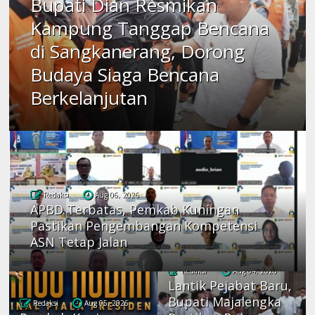
Bupati Dian Resmikan
Kampung Tanggap Bencana
di Sangkanerang, Dorong
Budaya Siaga Bencana
Berkelanjutan
Redaksi
Aug 06, 2026
APBD Terbatas, Pemkab Kuningan
Pastikan Pengembangan Kompetensi
ASN Tetap Jalan
Redaksi
Aug 04, 2026
Lantik Pejabat Baru,
Bupati Majalengka
Redaksi
Aug 05, 2026