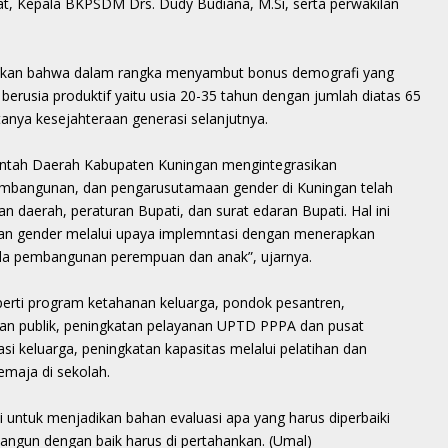
at, Kepala BKPSDM Drs. Dudy Budiana, M.Si, serta perwakilan
kan bahwa dalam rangka menyambut bonus demografi yang
rusia produktif yaitu usia 20-35 tahun dengan jumlah diatas 65
ptanya kesejahteraan generasi selanjutnya.
rintah Daerah Kabupaten Kuningan mengintegrasikan
mbangunan, dan pengarusutamaan gender di Kuningan telah
n daerah, peraturan Bupati, dan surat edaran Bupati. Hal ini
n gender melalui upaya implemntasi dengan menerapkan
da pembangunan perempuan dan anak”, ujarnya.
perti program ketahanan keluarga, pondok pesantren,
tan publik, peningkatan pelayanan UPTD PPPA dan pusat
si keluarga, peningkatan kapasitas melalui pelatihan dan
emaja di sekolah.
ni untuk menjadikan bahan evaluasi apa yang harus diperbaiki
angun dengan baik harus di pertahankan. (Umal)