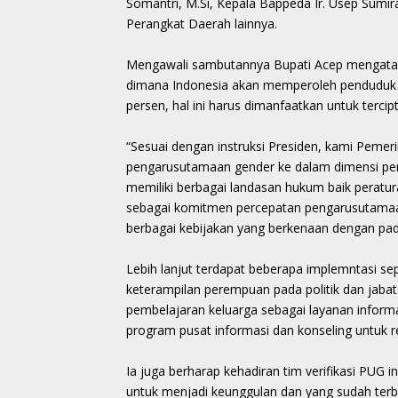
Somantri, M.Si, Kepala Bappeda Ir. Usep Sumir
Perangkat Daerah lainnya.
Mengawali sambutannya Bupati Acep mengata
dimana Indonesia akan memperoleh penduduk be
persen, hal ini harus dimanfaatkan untuk terci
“Sesuai dengan instruksi Presiden, kami Peme
pengarusutamaan gender ke dalam dimensi pe
memiliki berbagai landasan hukum baik peratura
sebagai komitmen percepatan pengarusutamaa
berbagai kebijakan yang berkenaan dengan pa
Lebih lanjut terdapat beberapa implemntasi se
keterampilan perempuan pada politik dan jaba
pembelajaran keluarga sebagai layanan informa
program pusat informasi dan konseling untuk r
Ia juga berharap kehadiran tim verifikasi PUG i
untuk menjadi keunggulan dan yang sudah terb