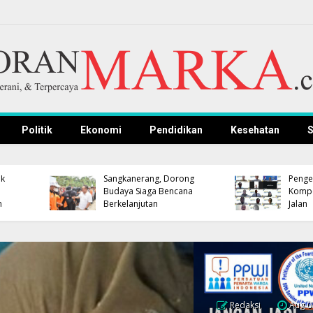
Politik
Ekonomi
Pendidikan
Kesehatan
S
Lantik Pejabat Baru,
Pemkab Kuningan dan
Bupati Majalengka
Polres Gelar Nobar
Pastikan Rotasi-Mutasi
Persib, Bupati dan
Menggunakan
Kapolres Dipastikan
Manajemen Talenta
Hadir
Terintegrasi BKN
Redaksi
Aug 0