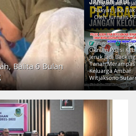
Jangan Jadi Pej
Rakyat, Jika Ta
Oleh: Jurnalis P
Redaksi
Aug 07, 
Oknum Polisi Ke
Jeruk Jadi Backing
Tanah Merampas
ah, Balita 6 Bulan
Keluarga Ambar
g
Witjaksono Suta