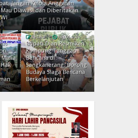
abat, Jangan Kelola Anggaran
k Mau Diawasi dan Diberitakan.
PWI
Redaksi
Aug 06, 2026
Bupati Dian Resmikan
2026
bon
Kampung Tanggap
 Mafia
Bencana di
 Hak
Sangkanerang, Dorong
Budaya Siaga Bencana
rman
Berkelanjutan