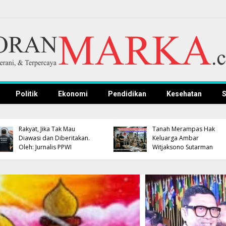
Politik
Ekonomi
Pendidikan
Kesehatan
S
Bupati Dian Resmikan
Kampung Tanggap
APBD Terbatas, Pemka
Bencana di
Kuningan Pastikan
Sangkanerang, Dorong
Pengembangan
Budaya Siaga Bencana
Kompetensi ASN Tetap
Berkelanjutan
Jalan