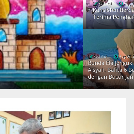
Redaksi
Aug 0
Konsisten Berd
Terima Penghar
Redaksi
Aug 07, 
Bunda Ela Jenguk
Aisyah, Balita 6 B
dengan Bocor Jan