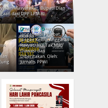
7, 2026
ayakan Masyarakat, Bupati Dian
gaan dari DPP LPM RI
Redaksi
Aug 07, 2026
Jangan Jadi Pejabat,
Jangan Kelola Anggaran
Rakyat, Jika Tak Mau
2026
Diawasi dan
ulan
Diberitakan. Oleh:
tung
Jurnalis PPWI