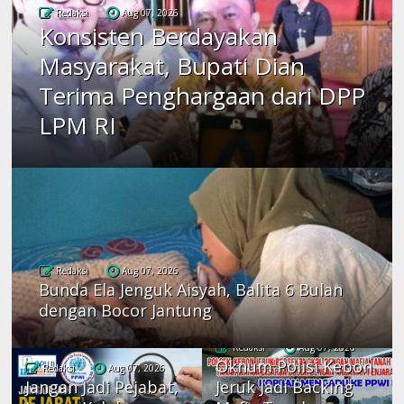
Redaksi
Aug 07, 2026
Konsisten Berdayakan
Masyarakat, Bupati Dian
Terima Penghargaan dari DPP
LPM RI
Redaksi
Aug 07, 2026
Bunda Ela Jenguk Aisyah, Balita 6 Bulan
dengan Bocor Jantung
Redaksi
Aug 07, 2026
Oknum Polisi Kebon
Redaksi
Aug 07, 2026
Jangan Jadi Pejabat,
Jeruk Jadi Backing