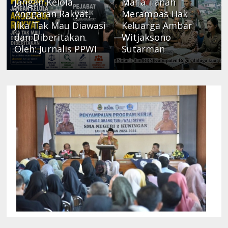
Jangan Kelola
Mafia Tanah
Anggaran Rakyat,
Merampas Hak
Jika Tak Mau Diawasi
Keluarga Ambar
dan Diberitakan.
Witjaksono
Oleh: Jurnalis PPWI
Sutarman