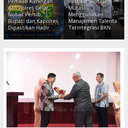
Pemkab Kuningan
Pastikan Rotasi-
dan Polres Gelar
Mutasi
Nobar Persib,
Menggunakan
Bupati dan Kapolres
Manajemen Talenta
Dipastikan Hadir
Terintegrasi BKN