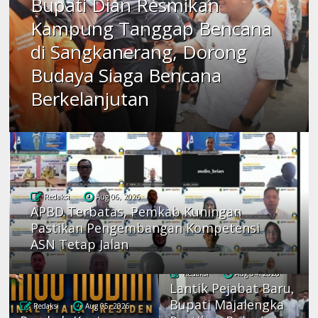
Bupati Dian Resmikan
Kampung Tanggap Bencana
di Sangkanerang, Dorong
Budaya Siaga Bencana
Berkelanjutan
Redaksi
Aug 06, 2026
APBD Terbatas, Pemkab Kuningan
Pastikan Pengembangan Kompetensi
ASN Tetap Jalan
Redaksi
Aug 04, 2026
Lantik Pejabat Baru,
Bupati Majalengka
Redaksi
Aug 05, 2026