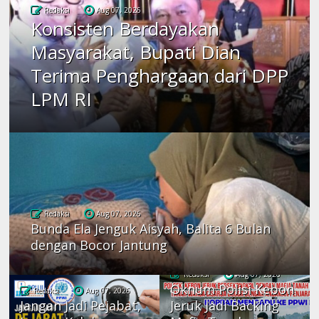
Redaksi
Aug 07, 2026
Konsisten Berdayakan
Masyarakat, Bupati Dian
Terima Penghargaan dari DPP
LPM RI
Redaksi
Aug 07, 2026
Bunda Ela Jenguk Aisyah, Balita 6 Bulan
dengan Bocor Jantung
Redaksi
Aug 07, 2026
Oknum Polisi Kebon
Redaksi
Aug 07, 2026
Jangan Jadi Pejabat,
Jeruk Jadi Backing