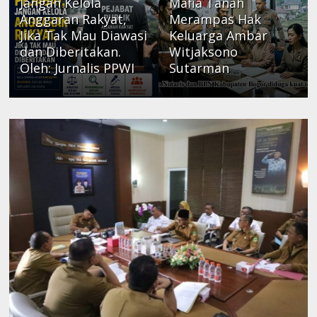
Jangan Kelola
Mafia Tanah
Anggaran Rakyat,
Merampas Hak
Jika Tak Mau Diawasi
Keluarga Ambar
dan Diberitakan.
Witjaksono
Oleh: Jurnalis PPWI
Sutarman