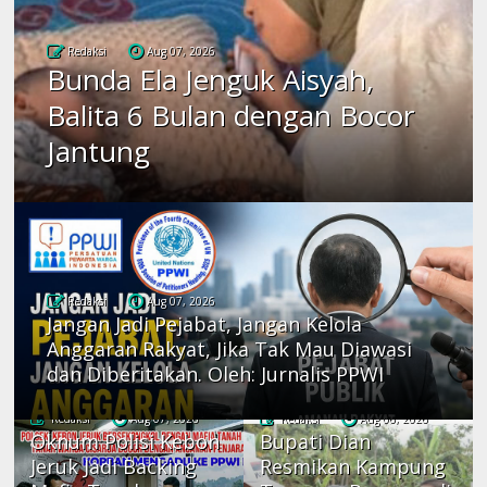
Redaksi
Aug 07, 2026
Bunda Ela Jenguk Aisyah,
Balita 6 Bulan dengan Bocor
Jantung
Redaksi
Aug 07, 2026
Jangan Jadi Pejabat, Jangan Kelola
Anggaran Rakyat, Jika Tak Mau Diawasi
dan Diberitakan. Oleh: Jurnalis PPWI
Redaksi
Aug 07, 2026
Redaksi
Aug 06, 2026
Oknum Polisi Kebon
Bupati Dian
Jeruk Jadi Backing
Resmikan Kampung