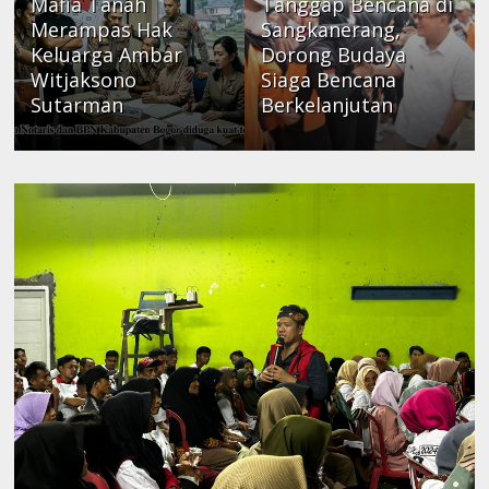
Mafia Tanah
Tanggap Bencana di
Merampas Hak
Sangkanerang,
Keluarga Ambar
Dorong Budaya
Witjaksono
Siaga Bencana
Sutarman
Berkelanjutan