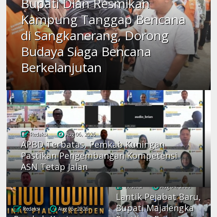
Bupati Dian Resmikan
Kampung Tanggap Bencana
di Sangkanerang, Dorong
Budaya Siaga Bencana
Berkelanjutan
Redaksi
Aug 06, 2026
APBD Terbatas, Pemkab Kuningan
Pastikan Pengembangan Kompetensi
ASN Tetap Jalan
Redaksi
Aug 04, 2026
Lantik Pejabat Baru,
Bupati Majalengka
Redaksi
Aug 05, 2026