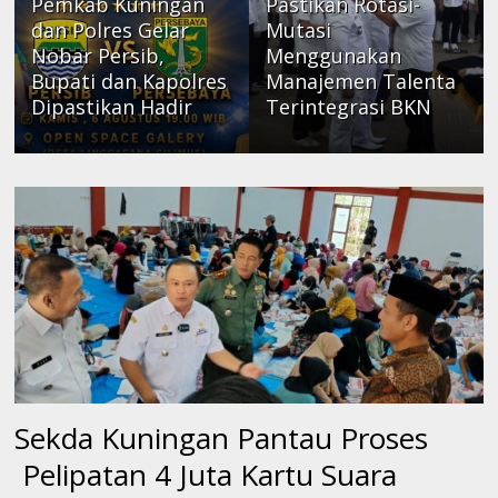
Pemkab Kuningan
Pastikan Rotasi-
dan Polres Gelar
Mutasi
Nobar Persib,
Menggunakan
Bupati dan Kapolres
Manajemen Talenta
Dipastikan Hadir
Terintegrasi BKN
Sekda Kuningan Pantau Proses
Pelipatan 4 Juta Kartu Suara