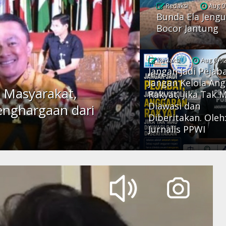
Redaksi
Aug 0
Bunda Ela Jengu
Bocor Jantung
Redaksi
Aug 07, 
Jangan Jadi Pejaba
Jangan Kelola An
 Masyarakat,
Rakyat, Jika Tak 
Diawasi dan
enghargaan dari
Diberitakan. Oleh
Jurnalis PPWI