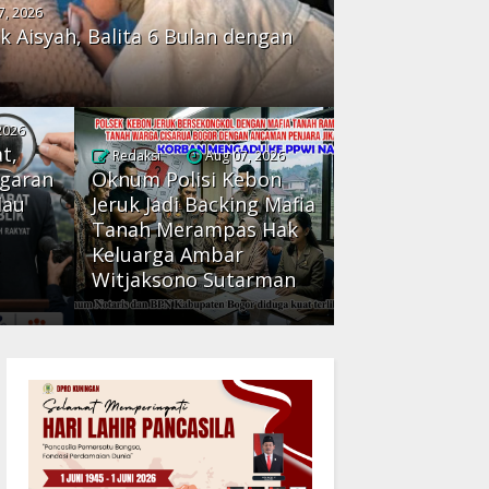
7, 2026
k Aisyah, Balita 6 Bulan dengan
2026
t,
Redaksi
Aug 07, 2026
ggaran
Oknum Polisi Kebon
Mau
Jeruk Jadi Backing Mafia
Tanah Merampas Hak
:
Keluarga Ambar
Witjaksono Sutarman