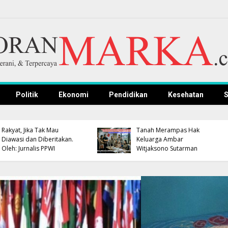
Politik
Ekonomi
Pendidikan
Kesehatan
S
APBD Terbatas, Pemkab
Pemkab Kuningan dan
Kuningan Pastikan
Polres Gelar Nobar
Pengembangan
Persib, Bupati dan
Kompetensi ASN Tetap
Kapolres Dipastikan
Jalan
Hadir