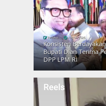
Redaksi
Aug 07, 2026
Konsisten Berdayakan
Bupati Dian Terima P
DPP LPM RI