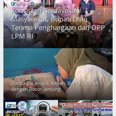
Redaksi
Aug 07, 2026
Konsisten Berdayakan
Masyarakat, Bupati Dian
Terima Penghargaan dari DPP
LPM RI
Redaksi
Aug 07, 2026
Bunda Ela Jenguk Aisyah, Balita 6 Bulan
dengan Bocor Jantung
Redaksi
Aug 07, 2026
Oknum Polisi Kebon
Redaksi
Aug 07, 2026
Jangan Jadi Pejabat,
Jeruk Jadi Backing