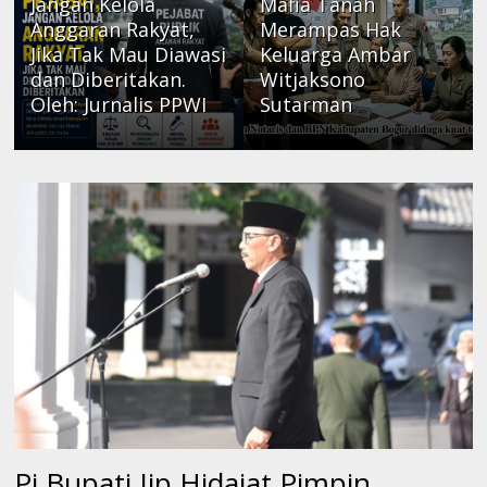
Jangan Kelola
Mafia Tanah
Anggaran Rakyat,
Merampas Hak
Jika Tak Mau Diawasi
Keluarga Ambar
dan Diberitakan.
Witjaksono
Oleh: Jurnalis PPWI
Sutarman
Pj Bupati Iip Hidajat Pimpin