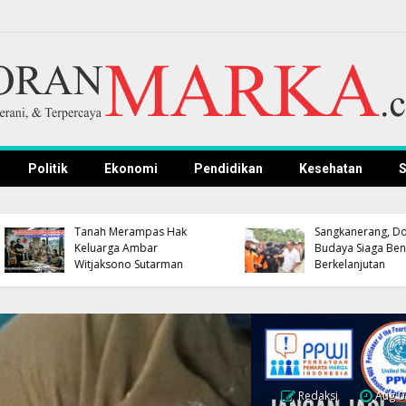
Politik
Ekonomi
Pendidikan
Kesehatan
S
Lantik Pejabat Baru,
Pemkab Kuningan dan
Bupati Majalengka
Polres Gelar Nobar
Pastikan Rotasi-Mutasi
Persib, Bupati dan
Menggunakan
Kapolres Dipastikan
Manajemen Talenta
Hadir
Terintegrasi BKN
Redaksi
Aug 0