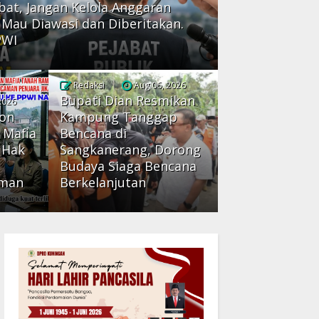
abat, Jangan Kelola Anggaran
k Mau Diawasi dan Diberitakan.
PWI
Redaksi
Aug 06, 2026
Bupati Dian Resmikan
2026
bon
Kampung Tanggap
 Mafia
Bencana di
 Hak
Sangkanerang, Dorong
Budaya Siaga Bencana
rman
Berkelanjutan