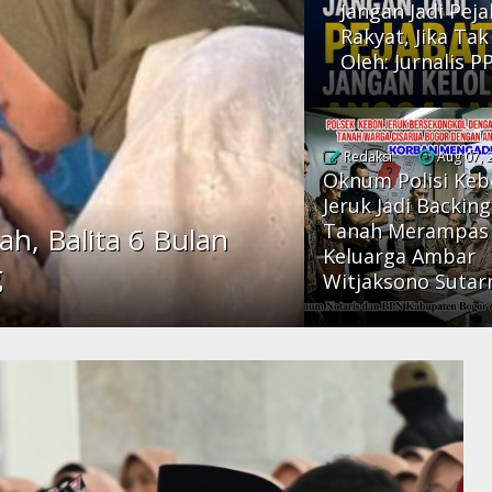
Jangan Jadi Pej
Rakyat, Jika Ta
Oleh: Jurnalis P
Redaksi
Aug 07, 
Oknum Polisi Ke
Jeruk Jadi Backing
Tanah Merampas
ah, Balita 6 Bulan
Keluarga Ambar
g
Witjaksono Suta