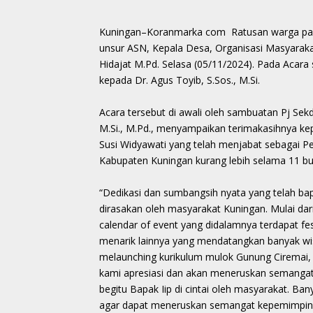
Kuningan–Koranmarka com Ratusan warga pada
unsur ASN, Kepala Desa, Organisasi Masyarakat
Hidajat M.Pd. Selasa (05/11/2024). Pada Acara
kepada Dr. Agus Toyib, S.Sos., M.Si.
Acara tersebut di awali oleh sambuatan Pj Sek
M.Si., M.Pd., menyampaikan terimakasihnya kepa
Susi Widyawati yang telah menjabat sebagai 
Kabupaten Kuningan kurang lebih selama 11 bul
“Dedikasi dan sumbangsih nyata yang telah ba
dirasakan oleh masyarakat Kuningan. Mulai dar
calendar of event yang didalamnya terdapat fes
menarik lainnya yang mendatangkan banyak wi
melaunching kurikulum mulok Gunung Ciremai, b
kami apresiasi dan akan meneruskan semangat 
begitu Bapak Iip di cintai oleh masyarakat. Ban
agar dapat meneruskan semangat kepemimpinan