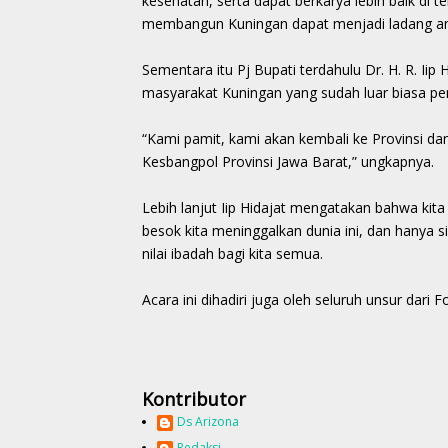
kesehatan, serta dapat berkarya lebih baik di
membangun Kuningan dapat menjadi ladang amal
Sementara itu Pj Bupati terdahulu Dr. H. R. Ii
masyarakat Kuningan yang sudah luar biasa p
“Kami pamit, kami akan kembali ke Provinsi d
Kesbangpol Provinsi Jawa Barat,” ungkapnya.
Lebih lanjut Iip Hidajat mengatakan bahwa kit
besok kita meninggalkan dunia ini, dan hanya 
nilai ibadah bagi kita semua.
Acara ini dihadiri juga oleh seluruh unsur dar
Kontributor
Ds Arizona
Redaksi