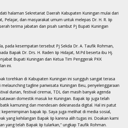
ti halaman Sekretariat Daerah Kabupaten Kuningan mulai dari
, Pelajar, dan masyarakat umum untuk melepas Dr. H. R. Iip
 serah terima jabatan dan pisah sambut Pj Bupati Kuningan
da, pada kesempatan tersebut Pj Sekda Dr. A. Taufik Rohman,
da Bapak Dr. Drs. H. Raden Iip Hidajat, M.Pd beserta ibu Hj.
Penjabat Bupati Kuningan dan Ketua Tim Penggerak PKK
an ini.
pak torehkan di Kabupaten Kuningan ini sungguh sangat terasa
i melaunching tagline pariwisata Kuningan Beu, penyelenggaraan
tival durian, festival ciremai, TDL dan masih banyak agenda
satawan domestik masuk ke Kuningan. Bapak Iip juga telah
atik kamuning dan mendesain dekranasda digital. Hal ini patut
kepemimpinan bapak Iip. Saya juga melihat di media sosial,
yak yang kehilangan Bapak Iip karena alih tugas ini. Doakan kami
 yang telah Bapak Iip tularkan,” ungkap Taufik Rohman.