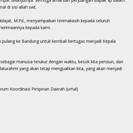
 tempat selanjutnya. Semoga amal dan perjuangan Bapak Iip dalam
 di sisi allah swt.
p Hidajat, M.Pd., menyampaikan terimakasih kepada seluruh
enerimaannya kepada kami.
an pulang ke Bandung untuk kembali bertugas menjadi Kepala
a sebagai manusia terukur dengan waktu, besok kita pensiun, dan
silaturahmi yang akan tetap menguatkan kita, yang akan menjadi
i Forum Koordinasi Pimpinan Daerah (umal)