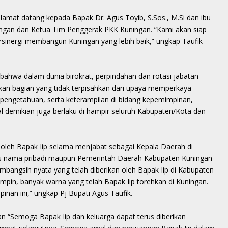
amat datang kepada Bapak Dr. Agus Toyib, S.Sos., M.Si dan ibu
ingan dan Ketua Tim Penggerak PKK Kuningan. “Kami akan siap
sinergi membangun Kuningan yang lebih baik,” ungkap Taufik
ahwa dalam dunia birokrat, perpindahan dan rotasi jabatan
an bagian yang tidak terpisahkan dari upaya memperkaya
engetahuan, serta keterampilan di bidang kepemimpinan,
demikian juga berlaku di hampir seluruh Kabupaten/Kota dan
n oleh Bapak Iip selama menjabat sebagai Kepala Daerah di
tas nama pribadi maupun Pemerintah Daerah Kabupaten Kuningan
bangsih nyata yang telah diberikan oleh Bapak Iip di Kabupaten
mpin, banyak warna yang telah Bapak Iip torehkan di Kuningan.
an ini,” ungkap Pj Bupati Agus Taufik.
n “Semoga Bapak Iip dan keluarga dapat terus diberikan