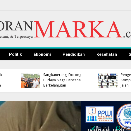
Politik
Ekonomi
Pendidikan
Kesehatan
S
Lantik Pejabat Baru,
Pemkab Kuningan dan
Bupati Majalengka
Polres Gelar Nobar
Pastikan Rotasi-Mutasi
Persib, Bupati dan
Menggunakan
Kapolres Dipastikan
Manajemen Talenta
Hadir
Terintegrasi BKN
Redaksi
Aug 0