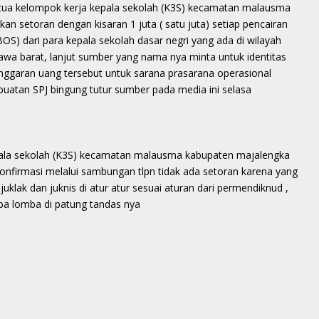
tua kelompok kerja kepala sekolah (K3S) kecamatan malausma
 setoran dengan kisaran 1 juta ( satu juta) setiap pencairan
OS) dari para kepala sekolah dasar negri yang ada di wilayah
a barat, lanjut sumber yang nama nya minta untuk identitas
anggaran uang tersebut untuk sarana prasarana operasional
uatan SPJ bingung tutur sumber pada media ini selasa
pala sekolah (K3S) kecamatan malausma kabupaten majalengka
konfirmasi melalui sambungan tlpn tidak ada setoran karena yang
juklak dan juknis di atur atur sesuai aturan dari permendiknud ,
ba lomba di patung tandas nya