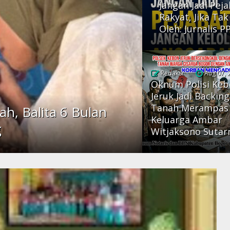
Jangan Jadi Pej
Rakyat, Jika Ta
Oleh: Jurnalis P
Redaksi
Aug 07, 
Oknum Polisi Ke
Jeruk Jadi Backing
Tanah Merampas
ah, Balita 6 Bulan
Keluarga Ambar
g
Witjaksono Suta