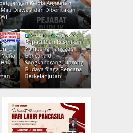
abat, Jangan Kelola Anggaran
k Mau Diawasi dan Diberitakan.
PWI
Redaksi
Aug 06, 2026
Bupati Dian Resmikan
2026
bon
Kampung Tanggap
 Mafia
Bencana di
 Hak
Sangkanerang, Dorong
Budaya Siaga Bencana
rman
Berkelanjutan