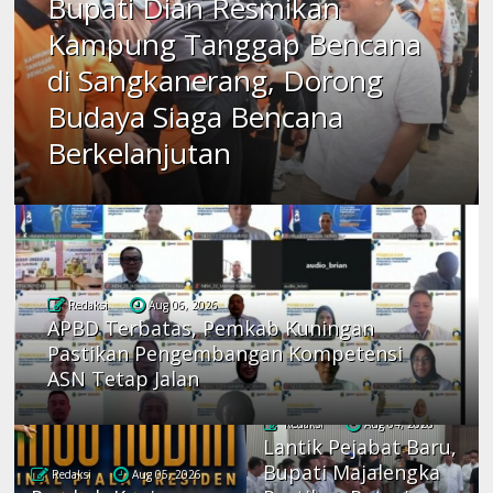
Bupati Dian Resmikan
Kampung Tanggap Bencana
di Sangkanerang, Dorong
Budaya Siaga Bencana
Berkelanjutan
Redaksi
Aug 06, 2026
APBD Terbatas, Pemkab Kuningan
Pastikan Pengembangan Kompetensi
ASN Tetap Jalan
Redaksi
Aug 04, 2026
Lantik Pejabat Baru,
Bupati Majalengka
Redaksi
Aug 05, 2026