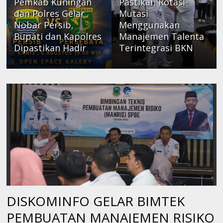
Pemkab Kuningan
Pastikan Rotasi-
dan Polres Gelar
Mutasi
Nobar Persib,
Menggunakan
Bupati dan Kapolres
Manajemen Talenta
Dipastikan Hadir
Terintegrasi BKN
DISKOMINFO GELAR BIMTEK
PEMBUATAN MANAJEMEN RISIKO