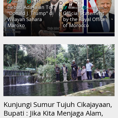
Redaksi
Aug 03, 2026
Hebat! Ada Jalan Tol
Redaksi
Aug 03, 2026
"Donald J. Trump" di
Official Statement
Wilayah Sahara
by the Royal Office
Maroko
of Morocco
Kunjungi Sumur Tujuh Cikajayaan,
Bupati : Jika Kita Menjaga Alam,