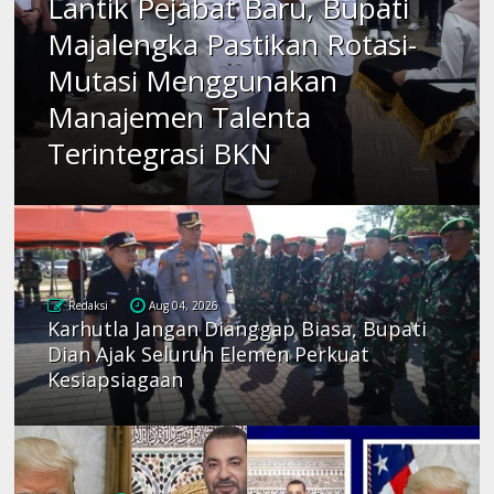
Lantik Pejabat Baru, Bupati
Majalengka Pastikan Rotasi-
Mutasi Menggunakan
Manajemen Talenta
Terintegrasi BKN
Redaksi
Aug 04, 2026
Karhutla Jangan Dianggap Biasa, Bupati
Dian Ajak Seluruh Elemen Perkuat
Kesiapsiagaan