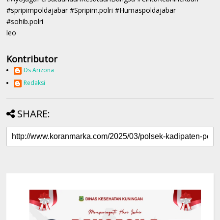
#spripimpoldajabar #Spripim.polri #Humaspoldajabar
#sohib.polri
leo
Kontributor
Ds Arizona
Redaksi
SHARE: