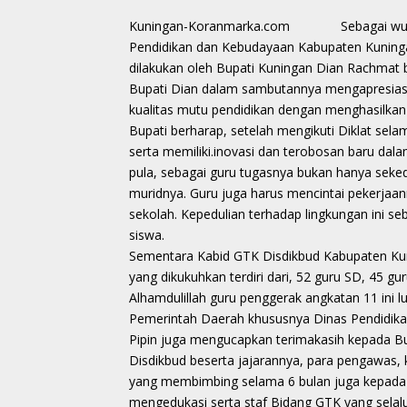
Kuningan-Koranmarka.com Sebagai wujud ko
Pendidikan dan Kebudayaan Kabupaten Kuning
dilakukan oleh Bupati Kuningan Dian Rachmat b
Bupati Dian dalam sambutannya mengapresiasi
kualitas mutu pendidikan dengan menghasilkan
Bupati berharap, setelah mengikuti Diklat sel
serta memiliki.inovasi dan terobosan baru dal
pula, sebagai guru tugasnya bukan hanya seked
muridnya. Guru juga harus mencintai pekerjaan
sekolah. Kepedulian terhadap lingkungan ini se
siswa.
Sementara Kabid GTK Disdikbud Kabupaten Kun
yang dikukuhkan terdiri dari, 52 guru SD, 45 g
Alhamdulillah guru penggerak angkatan 11 ini l
Pemerintah Daerah khususnya Dinas Pendidika
Pipin juga mengucapkan terimakasih kepada Bup
Disdikbud beserta jajarannya, para pengawas, k
yang membimbing selama 6 bulan juga kepada B
mengedukasi serta staf Bidang GTK yang sela