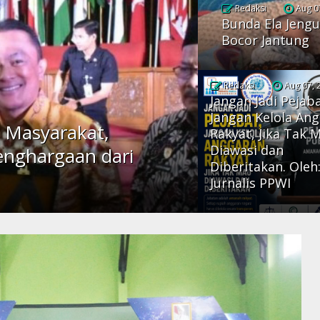
Redaksi
Aug 0
Bunda Ela Jengu
Bocor Jantung
Redaksi
Aug 07, 
Jangan Jadi Pejaba
Jangan Kelola An
 Masyarakat,
Rakyat, Jika Tak 
Diawasi dan
enghargaan dari
Diberitakan. Oleh
Jurnalis PPWI