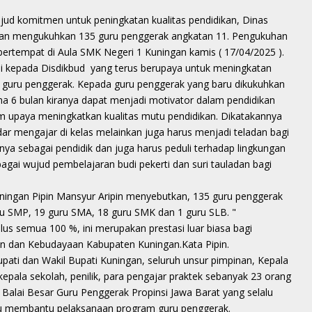
mitmen untuk peningkatan kualitas pendidikan, Dinas
an mengukuhkan 135 guru penggerak angkatan 11. Pengukuhan
ertempat di Aula SMK Negeri 1 Kuningan kamis ( 17/04/2025 ).
 kepada Disdikbud yang terus berupaya untuk meningkatan
 guru penggerak. Kepada guru penggerak yang baru dikukuhkan
ama 6 bulan kiranya dapat menjadi motivator dalam pendidikan
am upaya meningkatkan kualitas mutu pendidikan. Dikatakannya
ar mengajar di kelas melainkan juga harus menjadi teladan bagi
nya sebagai pendidik dan juga harus peduli terhadap lingkungan
bagai wujud pembelajaran budi pekerti dan suri tauladan bagi
ingan Pipin Mansyur Aripin menyebutkan, 135 guru penggerak
uru SMP, 19 guru SMA, 18 guru SMK dan 1 guru SLB. "
ulus semua 100 %, ini merupakan prestasi luar biasa bagi
n dan Kebudayaan Kabupaten Kuningan.Kata Pipin.
ati dan Wakil Bupati Kuningan, seluruh unsur pimpinan, Kepala
epala sekolah, penilik, para pengajar praktek sebanyak 23 orang
alai Besar Guru Penggerak Propinsi Jawa Barat yang selalu
lu membantu pelaksanaan program guru penggerak.