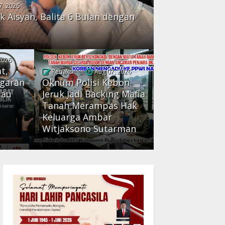
7, 2026
k Aisyah, Balita 6 Bulan dengan
2026
t,
Redaksi
Aug 07, 2026
ggaran
Oknum Polisi Kebon
Mau
Jeruk Jadi Backing Mafia
Tanah Merampas Hak
:
Keluarga Ambar
Witjaksono Sutarman