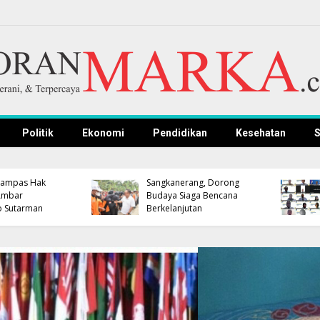
Politik
Ekonomi
Pendidikan
Kesehatan
S
APBD Terbatas, Pemkab
Pemkab Kuningan dan
Kuningan Pastikan
Polres Gelar Nobar
Pengembangan
Persib, Bupati dan
Kompetensi ASN Tetap
Kapolres Dipastikan
Jalan
Hadir