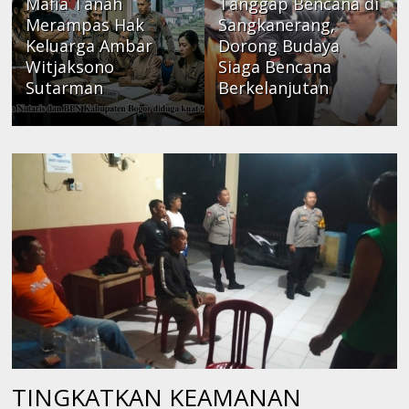
Mafia Tanah
Tanggap Bencana di
Merampas Hak
Sangkanerang,
Keluarga Ambar
Dorong Budaya
Witjaksono
Siaga Bencana
Sutarman
Berkelanjutan
TINGKATKAN KEAMANAN