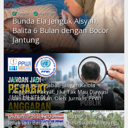
Redaksi
Aug 07, 2026
Bunda Ela Jenguk Aisyah,
Balita 6 Bulan dengan Bocor
Jantung
Redaksi
Aug 07, 2026
Jangan Jadi Pejabat, Jangan Kelola
Anggaran Rakyat, Jika Tak Mau Diawasi
dan Diberitakan. Oleh: Jurnalis PPWI
Redaksi
Aug 07, 2026
Redaksi
Aug 06, 2026
Oknum Polisi Kebon
Bupati Dian
Jeruk Jadi Backing
Resmikan Kampung