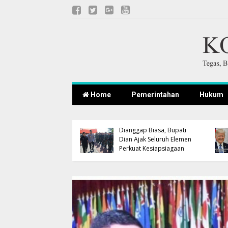
Home
Pemerintahan
Hukum
k Pejabat Baru,
i Majalengka
kan Rotasi-Mutasi
Karhutla Jangan
gunakan
Dianggap Biasa, Bupati
jemen Talenta
Dian Ajak Seluruh Elemen
tegrasi BKN
Perkuat Kesiapsiagaan