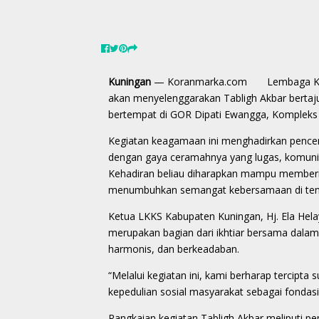
Kuningan
— Koranmarka.com Lembaga Koordi
akan menyelenggarakan Tabligh Akbar bertaj
bertempat di GOR Dipati Ewangga, Kompleks
Kegiatan keagamaan ini menghadirkan pence
dengan gaya ceramahnya yang lugas, komunika
Kehadiran beliau diharapkan mampu memberik
menumbuhkan semangat kebersamaan di ten
Ketua LKKS Kabupaten Kuningan, Hj. Ela Hel
merupakan bagian dari ikhtiar bersama dala
harmonis, dan berkeadaban.
“Melalui kegiatan ini, kami berharap tercipta
kepedulian sosial masyarakat sebagai fondas
Rangkaian kegiatan Tabligh Akbar meliputi 