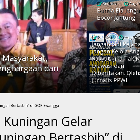
Redaksi
Aug 0
Bunda Ela Jengu
Bocor Jantung
Redaksi
Aug 07, 
Jangan Jadi Pejaba
Jangan Kelola An
 Masyarakat,
Rakyat, Jika Tak 
Diawasi dan
enghargaan dari
Diberitakan. Oleh
Jurnalis PPWI
 Kuningan Gelar
uningan Bertasbih” di