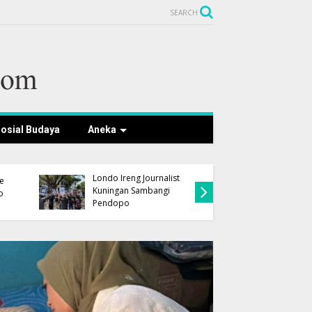
SEARCH
osial Budaya
Aneka
Tak Terina DiKatakan
Konsist
Londo Ireng Journalist
Masyarak
he
Kuningan Sambangi
Terima 
o
Pendopo
dari DPP