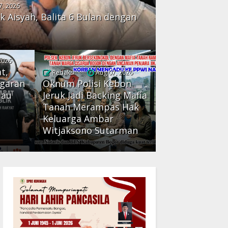
7, 2026
k Aisyah, Balita 6 Bulan dengan
2026
t,
Redaksi
Aug 07, 2026
ggaran
Oknum Polisi Kebon
Mau
Jeruk Jadi Backing Mafia
Tanah Merampas Hak
:
Keluarga Ambar
Witjaksono Sutarman