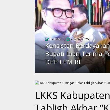
Redaksi
Aug 07, 2026
Konsisten Berdayakan
Bupati Dian Terima P
DPP LPM RI
LKKS Kabupaten
Tabligh Akbar “K