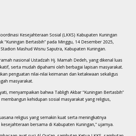
nasi Kesejahteraan Sosial (LKKS) Kabupaten Kuningan
uk “Kuningan Bertasbih” pada Minggu, 14 Desember 2025,
 Stadion Mashud Wisnu Saputra, Kabupaten Kuningan.
ramah nasional Ustadzah Hj. Mamah Dedeh, yang dikenal luas
tif, serta mudah dipahami oleh berbagai lapisan masyarakat.
an penguatan nilai-nilai keimanan dan ketakwaan sekaligus
gah masyarakat.
ayati, menyampaikan bahwa Tabligh Akbar “Kuningan Bertasbih”
m membangun kehidupan sosial masyarakat yang religius,
 suasana religius yang semakin kuat serta meningkatnya
i kesejahteraan bersama di Kabupaten Kuningan,” ujarnya.
pembacaan ayat suci Al-Qur’an, sambutan Ketua LKKS, sambutan