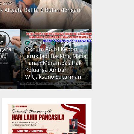
7, 2026
k Aisyah, Balita 6 Bulan dengan
2026
t,
Redaksi
Aug 07, 2026
ggaran
Oknum Polisi Kebon
Mau
Jeruk Jadi Backing Mafia
Tanah Merampas Hak
:
Keluarga Ambar
Witjaksono Sutarman