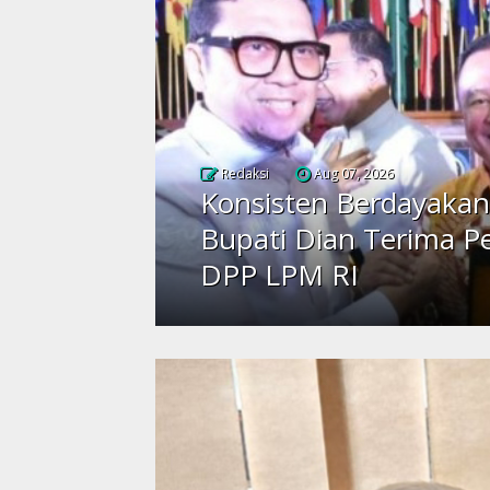
Redaksi
Aug 07, 2026
Konsisten Berdayakan
Bupati Dian Terima P
DPP LPM RI