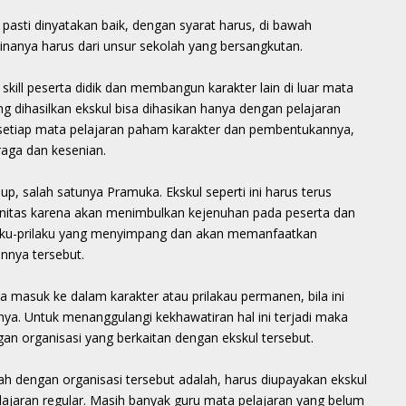
asti dinyatakan baik, dengan syarat harus, di bawah
nanya harus dari unsur sekolah yang bersangkutan.
ill peserta didik dan membangun karakter lain di luar mata
ng dihasilkan ekskul bisa dihasikan hanya dengan pelajaran
u setiap mata pelajaran paham karakter dan pembentukannya,
ahraga dan kesenian.
p, salah satunya Pramuka. Ekskul seperti ini harus terus
initas karena akan menimbulkan kejenuhan pada peserta dan
ilaku-prilaku yang menyimpang dan akan memanfaatkan
nnya tersebut.
masuk ke dalam karakter atau prilakau permanen, bila ini
nya. Untuk menanggulangi kekhawatiran hal ini terjadi maka
an organisasi yang berkaitan dengan ekskul tersebut.
ah dengan organisasi tersebut adalah, harus diupayakan ekskul
lajaran regular. Masih banyak guru mata pelajaran yang belum