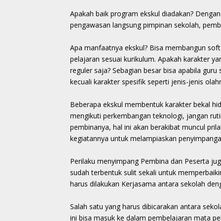
Apakah baik program ekskul diadakan? Dengan p
pengawasan langsung pimpinan sekolah, pembi
Apa manfaatnya ekskul? Bisa membangun soft sk
pelajaran sesuai kurikulum. Apakah karakter ya
reguler saja? Sebagian besar bisa apabila gur
kecuali karakter spesifik seperti jenis-jenis ol
Beberapa ekskul membentuk karakter bekal hidu
mengikuti perkembangan teknologi, jangan rut
pembinanya, hal ini akan berakibat muncul pr
kegiatannya untuk melampiaskan penyimpanga
Perilaku menyimpang Pembina dan Peserta juga 
sudah terbentuk sulit sekali untuk memperbaiki
harus dilakukan Kerjasama antara sekolah deng
Salah satu yang harus dibicarakan antara sekol
ini bisa masuk ke dalam pembelajaran mata pe