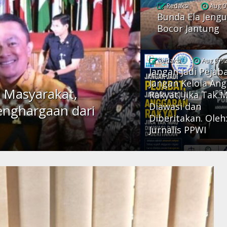
Redaksi
Aug 0
Bunda Ela Jengu
Bocor Jantung
Redaksi
Aug 07, 
Jangan Jadi Pejaba
Jangan Kelola An
 Masyarakat,
Rakyat, Jika Tak 
Diawasi dan
enghargaan dari
Diberitakan. Oleh
Jurnalis PPWI