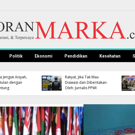
Politik
Ekonomi
Pendidikan
Kesehatan
S
APBD Terbatas, Pemkab
Pemkab Kuningan dan
Kuningan Pastikan
Polres Gelar Nobar
Pengembangan
Persib, Bupati dan
Kompetensi ASN Tetap
Kapolres Dipastikan
Jalan
Hadir