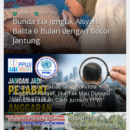
Redaksi
Aug 07, 2026
Bunda Ela Jenguk Aisyah,
Balita 6 Bulan dengan Bocor
Jantung
Redaksi
Aug 07, 2026
Jangan Jadi Pejabat, Jangan Kelola
Anggaran Rakyat, Jika Tak Mau Diawasi
dan Diberitakan. Oleh: Jurnalis PPWI
Redaksi
Aug 07, 2026
Redaksi
Aug 06, 2026
Oknum Polisi Kebon
Bupati Dian
Jeruk Jadi Backing
Resmikan Kampung