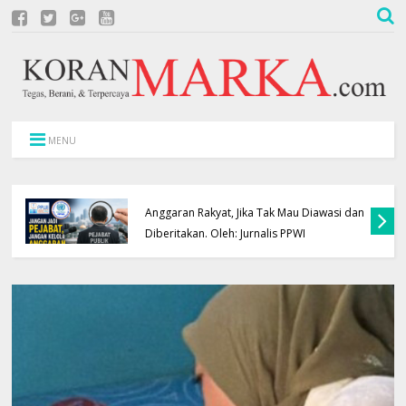
MENU
Oknum Polisi Kebon Jeruk Jadi Backing
i dan
Mafia Tanah Merampas Hak Keluarga
Ambar Witjaksono Sutarman