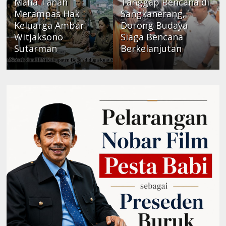
Mafia Tanah
Tanggap Bencana di
Merampas Hak
Sangkanerang,
Keluarga Ambar
Dorong Budaya
Witjaksono
Siaga Bencana
Sutarman
Berkelanjutan